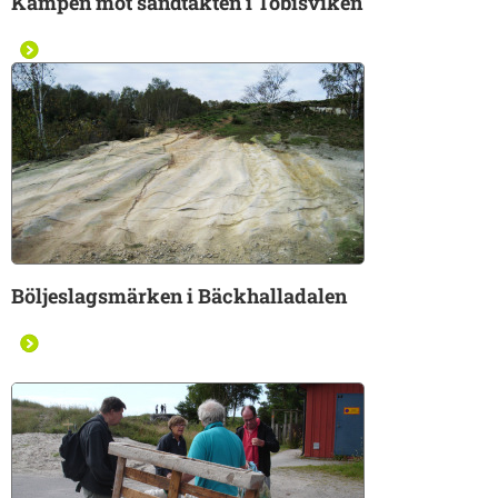
Kampen mot sandtäkten i Tobisviken
Böljeslagsmärken i Bäckhalladalen