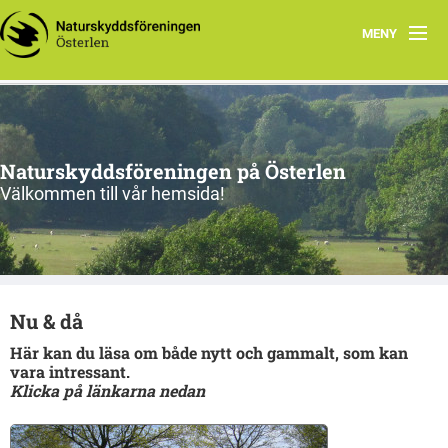
MENY
Program, vår-sommar 2026
Om oss
Naturskyddsföreningen på Österlen
Nu & då
Välkommen till vår hemsida!
Kontakt
Länkar
Nu & då
Gångna aktiviteter
Här kan du läsa om både nytt och gammalt, som kan
vara intressant.
Klicka på länkarna nedan