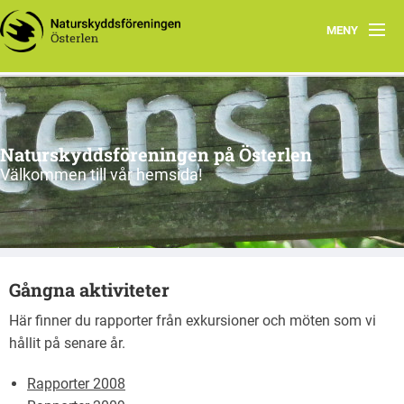
MENY
Program, vår-sommar 2026
Om oss
Naturskyddsföreningen på Österlen
Nu & då
Välkommen till vår hemsida!
Kontakt
Länkar
Gångna aktiviteter
Gångna aktiviteter
Här finner du rapporter från exkursioner och möten som vi
hållit på senare år.
Rapporter 2008