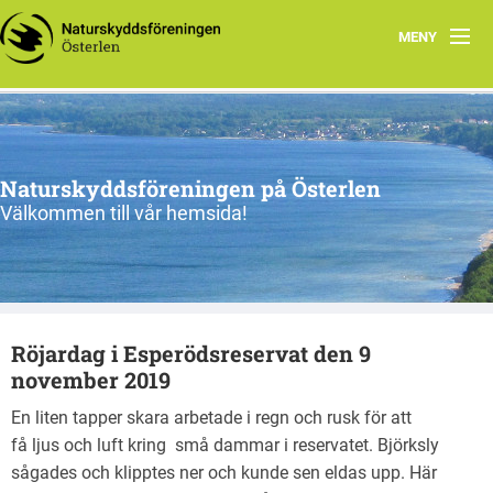
MENY
Program, vår-sommar 2026
Om oss
Naturskyddsföreningen på Österlen
Nu & då
Välkommen till vår hemsida!
Kontakt
Länkar
Röjardag i Esperödsreservat den 9
Gångna aktiviteter
november 2019
En liten tapper skara arbetade i regn och rusk för att
få ljus och luft kring små dammar i reservatet. Björksly
sågades och klipptes ner och kunde sen eldas upp. Här