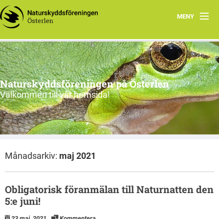
MENY
Program, vår-sommar 2026
Om oss
Naturskyddsföreningen på Österlen
Nu & då
Välkommen till vår hemsida!
Kontakt
Länkar
Månadsarkiv:
maj 2021
Gångna aktiviteter
Obligatorisk föranmälan till Naturnatten den
5:e juni!
23 maj, 2021
Kommentera