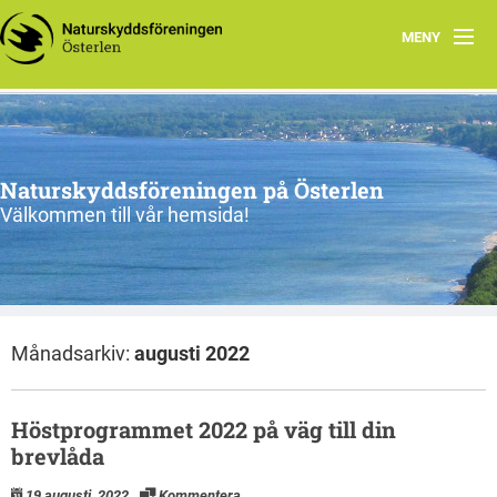
MENY
Program, vår-sommar 2026
Om oss
Naturskyddsföreningen på Österlen
Nu & då
Välkommen till vår hemsida!
Kontakt
Länkar
Månadsarkiv:
augusti 2022
Gångna aktiviteter
Höstprogrammet 2022 på väg till din
brevlåda
19 augusti, 2022
Kommentera