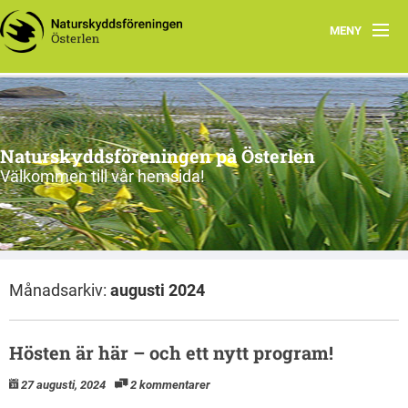
MENY
Program, vår-sommar 2026
Om oss
Naturskyddsföreningen på Österlen
Nu & då
Välkommen till vår hemsida!
Kontakt
Länkar
Månadsarkiv:
augusti 2024
Gångna aktiviteter
Hösten är här – och ett nytt program!
27 augusti, 2024
2 kommentarer