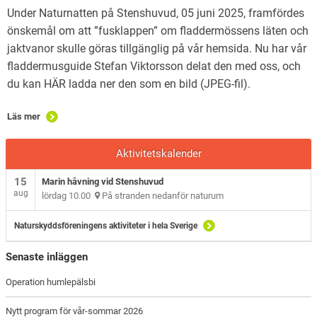
Under Naturnatten på Stenshuvud, 05 juni 2025, framfördes
önskemål om att ”fusklappen” om fladdermössens läten och
jaktvanor skulle göras tillgänglig på vår hemsida. Nu har vår
fladdermusguide Stefan Viktorsson delat den med oss, och
du kan HÄR ladda ner den som en bild (JPEG-fil).
Läs mer
Aktivitetskalender
15
Marin håvning vid Stenshuvud
aug
lördag 10.00
På stranden nedanför naturum
Naturskyddsföreningens aktiviteter i hela Sverige
Senaste inläggen
Operation humlepälsbi
Nytt program för vår-sommar 2026