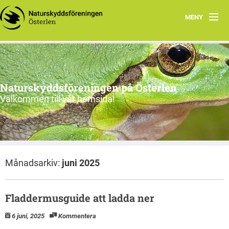
MENY
Program, vår-sommar 2026
Om oss
Naturskyddsföreningen på Österlen
Nu & då
Välkommen till vår hemsida!
Kontakt
Länkar
Månadsarkiv:
juni 2025
Gångna aktiviteter
Fladdermusguide att ladda ner
6 juni, 2025
Kommentera