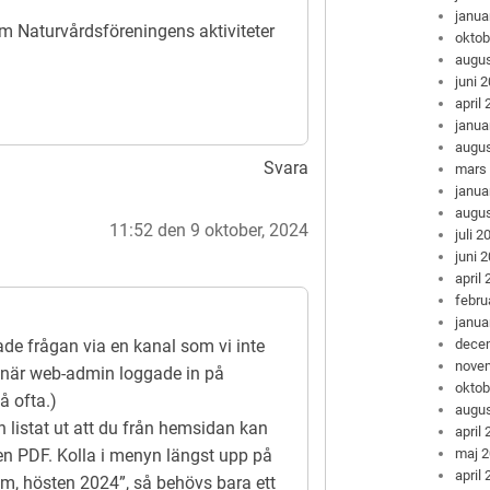
janua
m Naturvårdsföreningens aktiviteter
oktob
augus
juni 
april
janua
augus
Svara
mars
janua
augus
11:52 den 9 oktober, 2024
juli 2
juni 
april
febru
janua
ade frågan via en kanal som vi inte
dece
nove
t när web-admin loggade in på
oktob
å ofta.)
augus
 listat ut att du från hemsidan kan
april
en PDF. Kolla i menyn längst upp på
maj 
april
am, hösten 2024”, så behövs bara ett