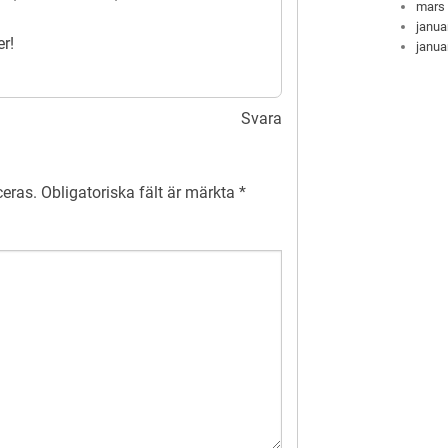
mars
.
janua
r!
janua
Svara
ceras.
Obligatoriska fält är märkta
*