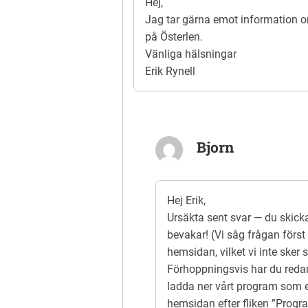
Hej,
Jag tar gärna emot information o
på Österlen.
Vänliga hälsningar
Erik Rynell
Bjorn
Hej Erik,
Ursäkta sent svar — du skick
bevakar! (Vi såg frågan förs
hemsidan, vilket vi inte sker s
Förhoppningsvis har du redan
ladda ner vårt program som 
hemsidan efter fliken ”Progr