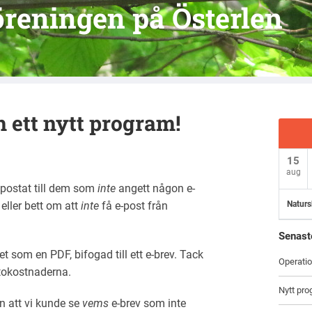
reningen på Österlen
h ett nytt program!
15
aug
 postat till dem som
inte
angett någon e-
eller bett om att
inte
få e-post från
Naturs
Senast
som en PDF, bifogad till ett e-brev. Tack
Operati
ortokostnaderna.
Nytt pr
an att vi kunde se
vems
e-brev som inte