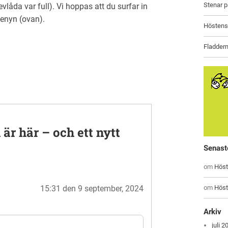
Stenar 
åda var full). Vi hoppas att du surfar in
enyn (ovan).
Höstens 
Fladderm
är här – och ett nytt
Senast
om
Höst
om
Höst
15:31 den 9 september, 2024
Arkiv
juli 2