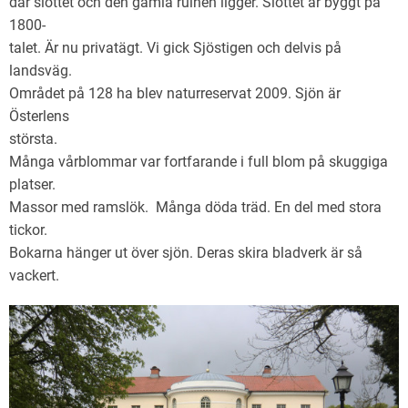
där slottet och den gamla ruinen ligger. Slottet är byggt på
1800-
talet. Är nu privatägt. Vi gick Sjöstigen och delvis på
landsväg.
Området på 128 ha blev naturreservat 2009. Sjön är
Österlens
största.
Många vårblommar var fortfarande i full blom på skuggiga
platser.
Massor med ramslök. Många döda träd. En del med stora
tickor.
Bokarna hänger ut över sjön. Deras skira bladverk är så
vackert.