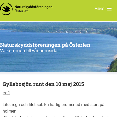
MENY
Program, vår-sommar 2026
Om oss
Naturskyddsföreningen på Österlen
Nu & då
Välkommen till vår hemsida!
Kontakt
Länkar
Gyllebosjön runt den 10 maj 2015
Gångna aktiviteter
ex 1
Litet regn och litet sol. En härlig promenad med start på
holmen,