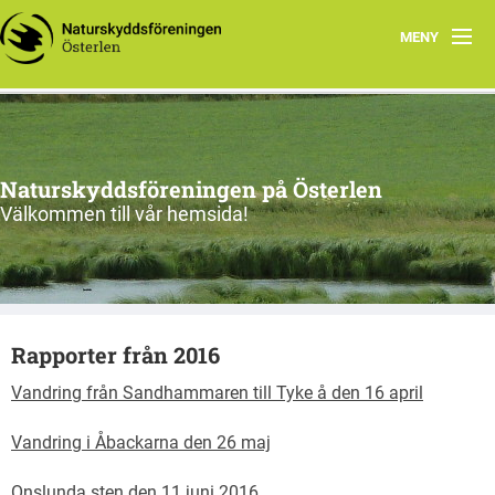
MENY
Program, vår-sommar 2026
Om oss
Naturskyddsföreningen på Österlen
Nu & då
Välkommen till vår hemsida!
Kontakt
Länkar
Rapporter från 2016
Gångna aktiviteter
Vandring från Sandhammaren till Tyke å den 16 april
Vandring i Åbackarna den 26 maj
Onslunda sten den 11 juni 2016