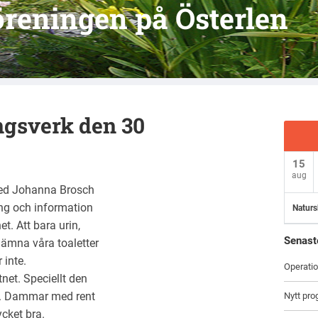
reningen på Österlen
gsverk den 30
15
aug
ed Johanna Brosch
ing och information
Naturs
. Att bara urin,
Senast
 lämna våra toaletter
 inte.
Operati
net. Speciellt den
m. Dammar med rent
Nytt pr
cket bra.