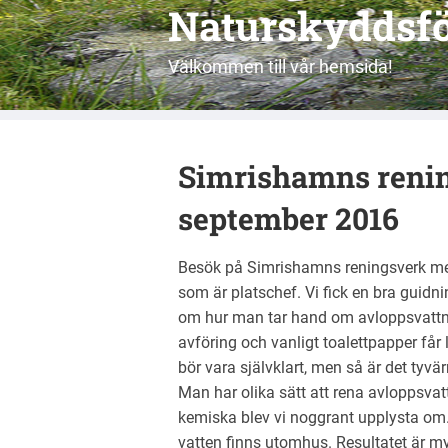
Naturskyddsfö
Välkommen till vår hemsida!
Simrishamns renin
september 2016
Besök på Simrishamns reningsverk m
som är platschef. Vi fick en bra guidn
om hur man tar hand om avloppsvattnet
avföring och vanligt toalettpapper får
bör vara självklart, men så är det tyvärr
Man har olika sätt att rena avloppsvatt
kemiska blev vi noggrant upplysta o
vatten finns utomhus. Resultatet är my