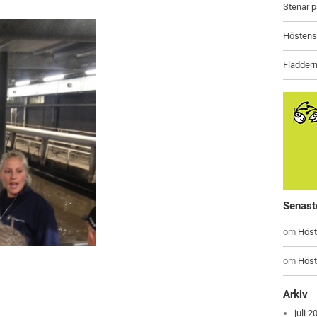
Stenar 
Höstens 
Fladderm
Senast
om
Höst
om
Höst
Arkiv
juli 2