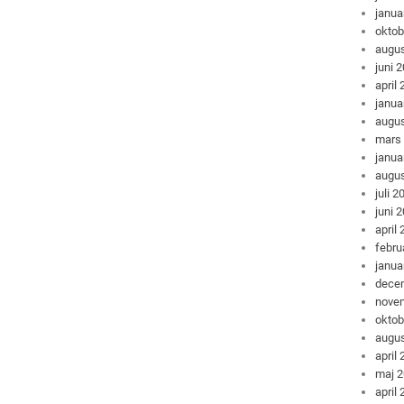
janua
oktob
augus
juni 
april
janua
augus
mars
janua
augus
juli 2
juni 
april
febru
janua
dece
nove
oktob
augus
april
maj 
april