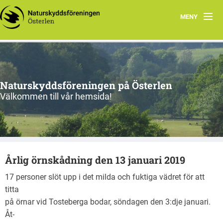
MENY
Program, vår-sommar 2026
Om oss
Naturskyddsföreningen på Österlen
Nu & då
Välkommen till vår hemsida!
Kontakt
Länkar
Årlig örnskådning den 13 januari 2019
Gångna aktiviteter
17 personer slöt upp i det milda och fuktiga vädret för att
titta
på örnar vid Tosteberga bodar, söndagen den 3:dje januari.
Åt-