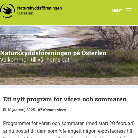
MENY
Program, vår-sommar 2026
Om oss
Naturskyddsföreningen på Österlen
Nu & då
Välkommen till vår hemsida!
Kontakt
Länkar
Ett nytt program för våren och sommaren
Gångna aktiviteter
10 januari, 2025
Kommentera
Programmet för våren och sommaren (med start 20 februari)
är nu postat till dem som
inte
angett någon e-postadress till