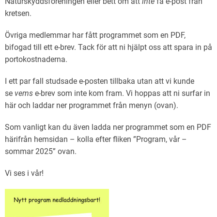
Naturskyddsföreningen eller bett om att
inte
få e-post från
kretsen.
Övriga medlemmar har fått programmet som en PDF,
bifogad till ett e-brev. Tack för att ni hjälpt oss att spara in på
portokostnaderna.
I ett par fall studsade e-posten tillbaka utan att vi kunde
se
vems
e-brev som inte kom fram. Vi hoppas att ni surfar in
här och laddar ner programmet från menyn (ovan).
Som vanligt kan du även ladda ner programmet som en PDF
härifrån hemsidan – kolla efter fliken ”Program, vår –
sommar 2025” ovan.
Vi ses i vår!