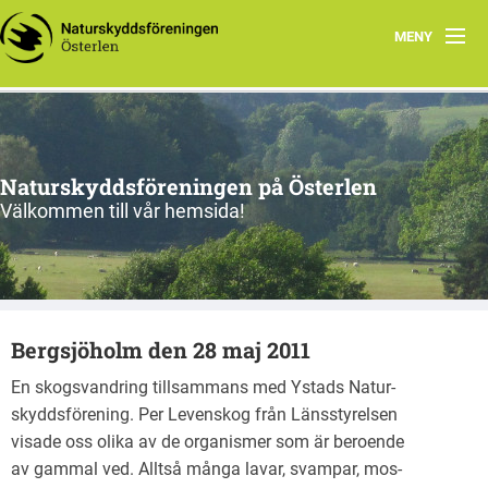
MENY
Program, vår-sommar 2026
Om oss
Naturskyddsföreningen på Österlen
Nu & då
Välkommen till vår hemsida!
Kontakt
Länkar
Bergsjöholm den 28 maj 2011
Gångna aktiviteter
En skogsvandring tillsammans med Ystads Natur-
skyddsförening. Per Levenskog från Länsstyrelsen
visade oss olika av de organismer som är beroende
av gammal ved. Alltså många lavar, svampar, mos-