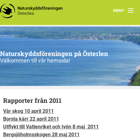
MENY
Program, vår-sommar 2026
Om oss
Naturskyddsföreningen på Österlen
Nu & då
Välkommen till vår hemsida!
Kontakt
Länkar
Rapporter från 2011
Gångna aktiviteter
Vår skog 10 april 2011
Borsta kärr 22 april 2011
Utflykt till Vattenriket och Ivön 8 maj 2011
Bergsjöholmsskogen 28 maj 2011